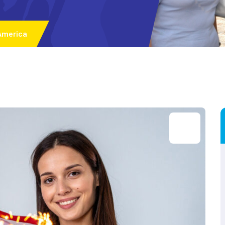
 America
20
May