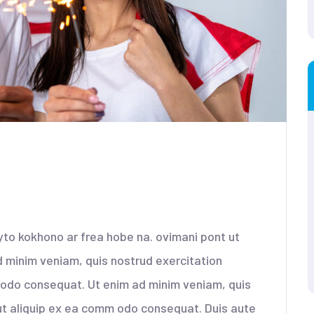
idate in america
yto kokhono ar frea hobe na. ovimani pont ut
d minim veniam, quis nostrud exercitation
mmodo consequat. Ut enim ad minim veniam, quis
 ut aliquip ex ea comm odo consequat. Duis aute