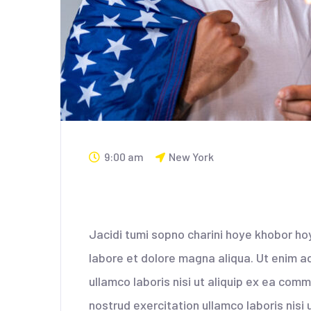
9:00 am
New York
Lets meet your cand
Jacidi tumi sopno charini hoye khobor ho
labore et dolore magna aliqua. Ut enim a
ullamco laboris nisi ut aliquip ex ea co
nostrud exercitation ullamco laboris nisi