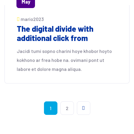
May
mario2023
The digital divide with
additional click from
Jacidi tumi sopno charini hoye khobor hoyto
kokhono ar frea hobe na. ovimani pont ut
labore et dolore magna aliqua.
1
2